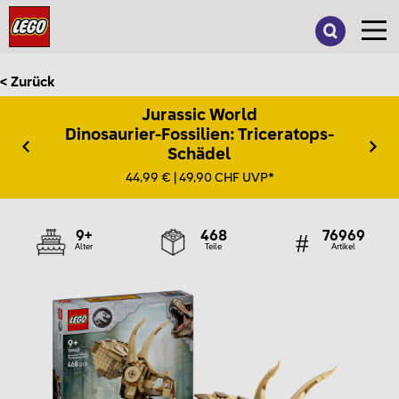
Suche
nach:
< Zurück
Jurassic World
Dinosaurier-Fossilien: Triceratops-
Schädel
44,99 € | 49,90 CHF UVP*
9+
468
76969
Alter
Teile
Artikel