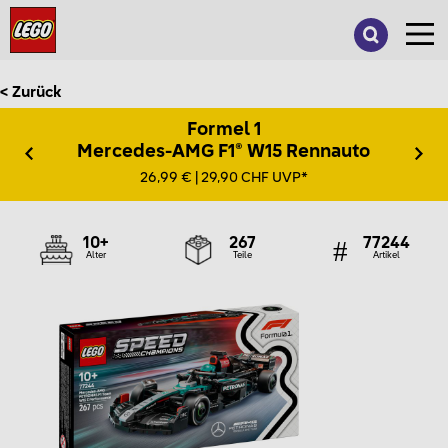
Suche
nach:
< Zurück
Formel 1
Mercedes-AMG F1® W15 Rennauto
26,99 € | 29,90 CHF UVP*
10+
267
77244
Alter
Teile
Artikel