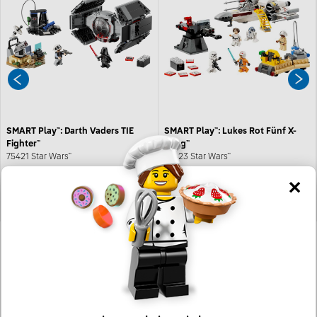
SMART Play™: Darth Vaders TIE
SMART Play™: Lukes Rot Fünf X-
Fighter™
Wing™
75421 Star Wars™
75423 Star Wars™
69,99 €
UVP*
89,99 €
UVP*
Jetzt kaufen
Jetzt kaufen
*Unverbindliche Preisempfehlung -
Die Preisgestaltung liegt im