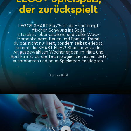
der zurückspielt
LEGO® SMART Play™ ist da – und bringt
frischen Schwung ins Spiel.
Interaktiv, überraschend und voller Wow-
Momente beim Bauen und Spielen. Damit
du das nicht nur liest, sondern selbst erlebst,
kommt die SMART Play™ Roadshow zu dir.
An ausgewählten Wochenenden im März und
April kannst du die Technologie live testen, Sets
ausprobieren und neue Spielideen entdecken.
© & " Lucasfilm Ltd.