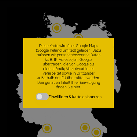
Diese Karte wird über Google Maps
(Google Ireland Limited) geladen. Dazu
müssen wir personenbezogene Daten
(z. B. IP-Adresse) an Google
übertragen, die von Google als
eigenständig Verantwortlicher
verarbeitet sowie in Drittländer
außerhalb der EU übermittelt werden.
Den genauen Inhalt Ihrer Einwilligung
finden Sie
hier
.
Einwilligen & Karte entsperren