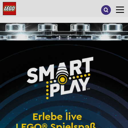
Suche
nach:
Erlebe live
LEGO® Spielspaß,