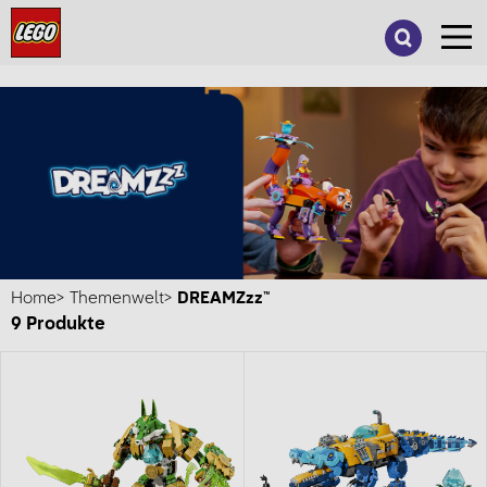
Suche
nach:
Home
Themenwelt
DREAMZzz™
9
Produkte