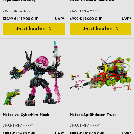
Tigerhai-Fahrzeug
Mateos Feuer-Chamäleon
71515 DREAMZzz™
71492 DREAMZzz™
139,99 € | 159,00 CHF
UVP*
49,99 € | 54,90 CHF
UVP*
Jetzt kaufen
Jetzt kaufen
Mateo vs. Cyberhirn-Mech
Mateos Sprühdosen-Truck
71495 DREAMZzz™
71499 DREAMZzz™
29,99 € | 34,90 CHF
UVP*
99,99 € | 109,00 CHF
UVP*