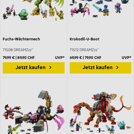
Fuchs-Wächtermech
Krokodil-U-Boot
71508 DREAMZzz™
71512 DREAMZzz™
79,99 € | 89,90 CHF
UVP*
69,99 € | 79,90 CHF
UVP*
Jetzt kaufen
Jetzt kaufen