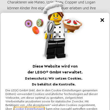
Charakteren wie Mateo, Izzie, Zoey, Copper und Logan
können Kinder ihre eigenen Abenteuer erleben und ihre
Lieblingsszenen aus der Serie nachspielen.
Das perfekte LEGO DREAMZzz Geschenk
LEGO DREAMZzz Spielsets sind ideal für Kinder ab 6
Jahren und bieten stundenlangen Spielspaß. Sie sind das
perfekte Geschenk für Jungen und Mädchen und kleine
Träumer, die ihre Fantasie ausleben möchten. Ob zum
Geburtstag, zu Weihnachten, zur Einschulung, Taufe,
Kommunion, Ramadan oder einfach so – mit LEGO
DREAMZzz machst du jedem Kind eine Freude.
Entdecke die magische Welt von LEGO DREAMZzz und lass
deine Träume Wirklichkeit werden!
Impressum
Nutzungsbedingungen