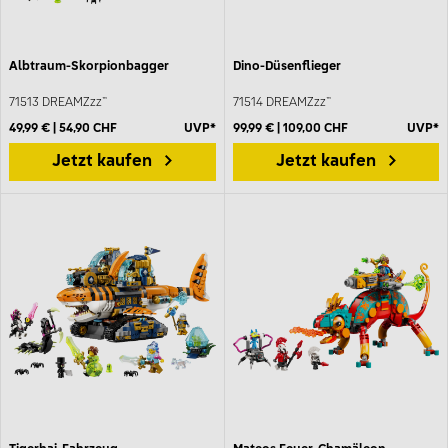
Albtraum-Skorpionbagger
Dino-Düsenflieger
71513 DREAMZzz™
71514 DREAMZzz™
49,99 € | 54,90 CHF
UVP*
99,99 € | 109,00 CHF
UVP*
Jetzt kaufen
Jetzt kaufen