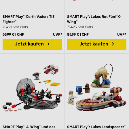
SMART Play™: Darth Vaders TIE
SMART Play™: Lukes Rot Fünf X-
Fighter™
Wing™
75421 Star Wars™
75423 Star Wars™
69,99 € | CHF
UVP*
89,99 € | CHF
UVP*
Jetzt kaufen
Jetzt kaufen
SMART Play™: A-Wing™ und das
SMART Play™: Lukes Landspeeder™