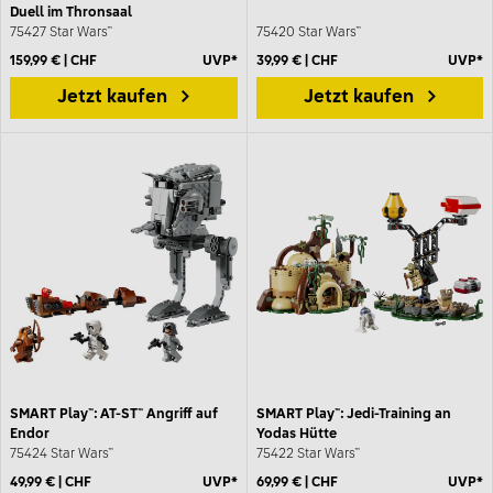
Duell im Thronsaal
75427 Star Wars™
75420 Star Wars™
159,99 € | CHF
UVP*
39,99 € | CHF
UVP*
Jetzt kaufen
Jetzt kaufen
SMART Play™: AT-ST™ Angriff auf
SMART Play™: Jedi-Training an
Endor
Yodas Hütte
75424 Star Wars™
75422 Star Wars™
49,99 € | CHF
UVP*
69,99 € | CHF
UVP*