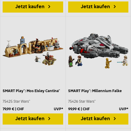
Jetzt kaufen
Jetzt kaufen
SMART Play™: Mos Eisley Cantina™
SMART Play™: Millennium Falke
75425 Star Wars™
75426 Star Wars™
79,99 € | CHF
UVP*
99,99 € | CHF
UVP*
Jetzt kaufen
Jetzt kaufen