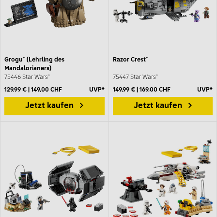
Grogu™ (Lehrling des
Razor Crest™
Mandalorianers)
75446 Star Wars™
75447 Star Wars™
129,99 € | 149,00 CHF
UVP*
149,99 € | 169,00 CHF
UVP*
Jetzt kaufen
Jetzt kaufen