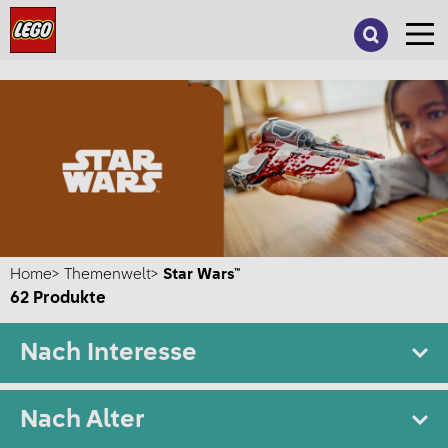
Suche
nach:
Home
Themenwelt
Star Wars™
62
Produkte
Nach Interesse
Nach Alter