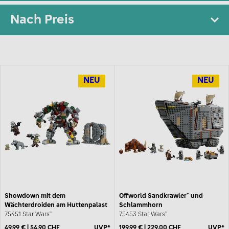
Nach Preis
NEU
NEU
Showdown mit dem
Offworld Sandkrawler™ und
Wächterdroiden am Huttenpalast
Schlammhorn
75451 Star Wars™
75453 Star Wars™
49,99 € | 54,90 CHF
UVP*
199,99 € | 229,00 CHF
UVP*