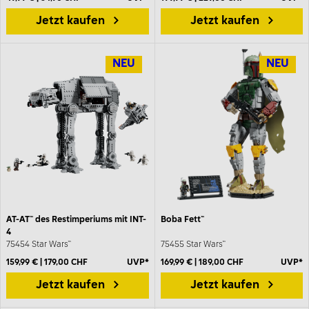
Jetzt kaufen
Jetzt kaufen
NEU
NEU
AT-AT™ des Restimperiums mit INT-
Boba Fett™
4
75454 Star Wars™
75455 Star Wars™
159,99 € | 179,00 CHF
UVP*
169,99 € | 189,00 CHF
UVP*
Jetzt kaufen
Jetzt kaufen