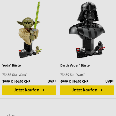
Yoda™ Büste
Darth Vader™ Büste
75438 Star Wars™
75439 Star Wars™
39,99 € | 44,90 CHF
UVP*
49,99 € | 54,90 CHF
UVP*
Jetzt kaufen
Jetzt kaufen