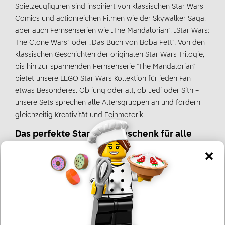
Spielzeugfiguren sind inspiriert von klassischen Star Wars
Comics und actionreichen Filmen wie der Skywalker Saga,
aber auch Fernsehserien wie „The Mandalorian“, „Star Wars:
The Clone Wars“ oder „Das Buch von Boba Fett“. Von den
klassischen Geschichten der originalen Star Wars Trilogie,
bis hin zur spannenden Fernsehserie "The Mandalorian"
bietet unsere LEGO Star Wars Kollektion für jeden Fan
etwas Besonderes. Ob jung oder alt, ob Jedi oder Sith –
unsere Sets sprechen alle Altersgruppen an und fördern
gleichzeitig Kreativität und Feinmotorik.
Das perfekte Star Wars Geschenk für alle
Fans
Mache einem Weltraumliebhaber eine außerirdische
Freude und verschenke ein Stück der faszinierenden Star
Wars Welt. Mit diesen LEGO Star Wars Spielsets können
Fans jeden Alters ikonische Momente nachspielen und
neue Abenteuer in einer weit, weit entfernten Galaxie
erleben. Egal ob du nach einzigartigen Geschenken für