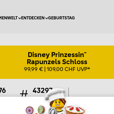
MENWELT
ENTDECKEN
GEBURTSTAG
Disney Prinzessin™
Rapunzels Schloss
99,99 € | 109,00 CHF UVP*
76
43297
ile
Artikel