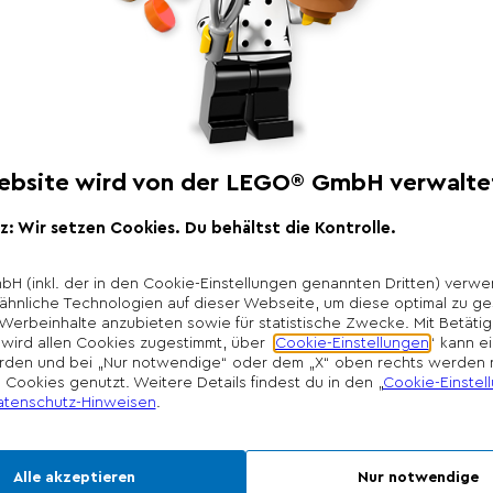
Produktbeschr
Erkunde das Schloss
König Frederick! Leg
dem Boot und geh au
findest du den König 
ein Kunstzimmer und
Schlafgemach für Ra
befindet sich eine Ta
Teleskop zum Sterneg
es auf die Krone abg
*Unverbindliche Prei
Die Preisgestaltung l