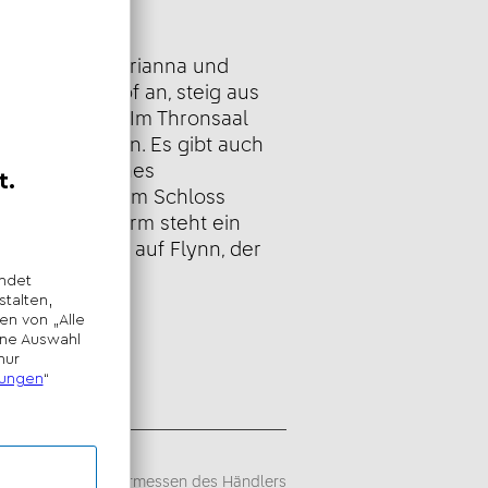
eibung
 von Königin Arianna und
 am Steg im Hof an, steig aus
f Erkundung. Im Thronsaal
und die Königin. Es gibt auch
 ein gemütliches
punzel. Vor dem Schloss
nzfläche. Im Turm steht ein
ucken. Achte auf Flynn, der
esehen hat!
sempfehlung -
iegt im alleinigen Ermessen des Händlers