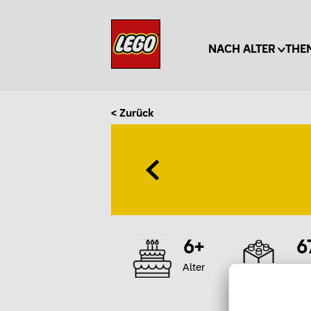
NACH ALTER
THE
< Zurück
6+
6
Alter
Te