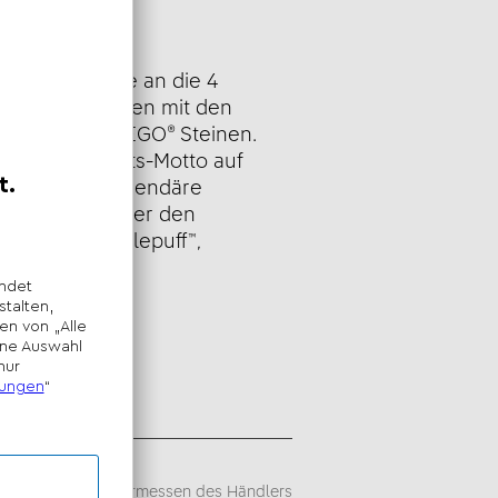
eibung
sche Hommage an die 4
Baue das Wappen mit den
Hauses aus LEGO® Steinen.
t dem Hogwarts-Motto auf
d entdecke legendäre
imfächern hinter den
ffindor™, Hufflepuff™,
erin™!
sempfehlung -
iegt im alleinigen Ermessen des Händlers