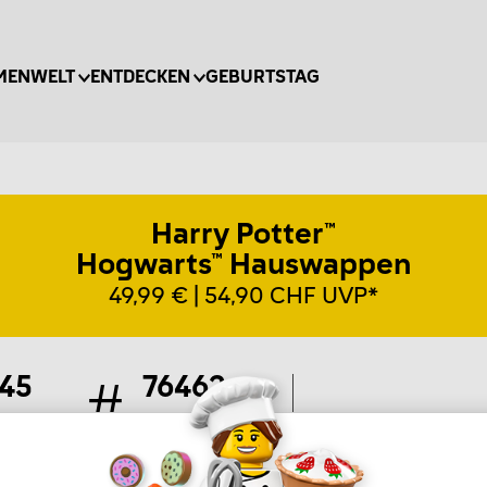
MENWELT
ENTDECKEN
GEBURTSTAG
Harry Potter™
Hogwarts™ Hauswappen
49,99 € | 54,90 CHF UVP*
45
76462
eile
Artikel