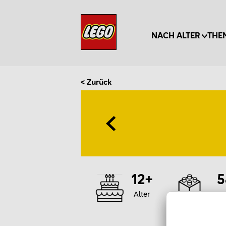
NACH ALTER
THE
< Zurück
12+
5
Alter
T