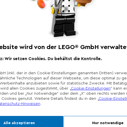
Produktbeschr
Erschaffe eine magi
Hogwarts™ Häuser! 
Wappentieren jedes 
Stell das Wappen mi
dem Banner aus. Un
Objekte in den Gehe
Wappentieren von Gry
Ravenclaw™ und Slyth
*Unverbindliche Prei
Die Preisgestaltung l